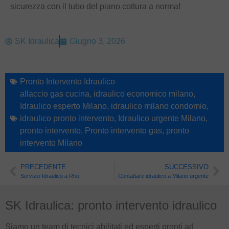
sicurezza con il tubo del piano cottura a norma!
SK Idraulica
Giugno 3, 2026
Pronto Intervento Idraulico
allaccio gas cucina
,
idraulico economico milano
,
Idraulico esperto Milano
,
idraulico milano condomio
,
idraulico pronto intervento
,
Idraulico urgente Milano
,
pronto intervento
,
Pronto intervento gas
,
pronto
intervento Milano
PRECEDENTE
SUCCESSIVO
Servizio Idraulico a Rho
Contattare idraulico a Milano urgente
SK Idraulica: pronto intervento idraulico
Siamo un team di tecnici abilitati ed esperti pronti ad