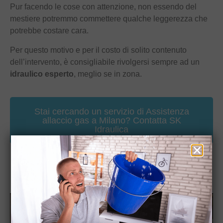
Pur facendo le cose con attenzione, non essendo del
mestiere potremmo commettere qualche leggerezza che
potrebbe costare cara.
Per questo motivo e per il costo di solito contenuto
dell’intervento, è consigliabile rivolgersi sempre ad un
idraulico esperto
, meglio se in zona.
Stai cercando un servizio di Assistenza
allaccio gas a Milano? Contatta SK
Idraulica
CHIAMA ORA