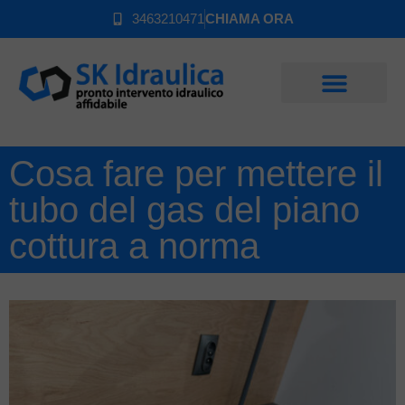
3463210471
CHIAMA ORA
Cosa fare per mettere il
tubo del gas del piano
cottura a norma