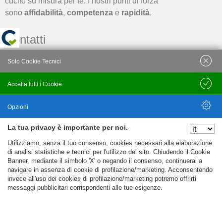
cucito su misura per te. I nostri punti di forza
sono
affidabilità
,
competenza
e
rapidità
.
Contatti
Solo Cookie Tecnici
Via Calvairate 1, 20137 Milano
info@sk-idraulicomilano.com
Accetta tutti i Cookie
Salva
3463210471
Opzioni
La tua privacy è importante per noi.
Privacy Policy
Nascondi Opzioni
Condizioni d'uso
Utilizziamo, senza il tuo consenso, cookies necessari alla elaborazione
di analisi statistiche e tecnici per l'utilizzo del sito. Chiudendo il Cookie
Banner, mediante il simbolo 'X' o negando il consenso, continuerai a
Ricerche frequenti
navigare in assenza di cookie di profilazione/marketing. Acconsentendo
invece all'uso dei cookies di profilazione/marketing potremo offrirti
messaggi pubblicitari corrispondenti alle tue esigenze.