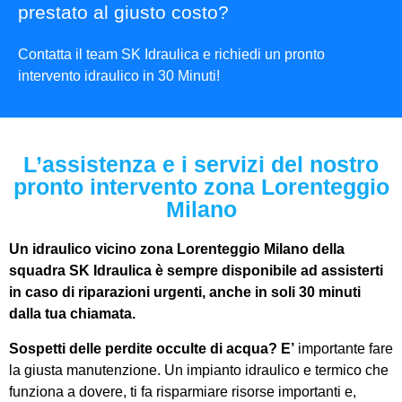
prestato al giusto costo?
Contatta il team SK Idraulica e richiedi un pronto
intervento idraulico in 30 Minuti!
L’assistenza e i servizi del nostro
pronto intervento zona Lorenteggio
Milano
Un
idraulico vicino zona Lorenteggio Milano
della
squadra SK Idraulica è sempre disponibile ad assisterti
in caso di riparazioni urgenti, anche in soli 30 minuti
dalla tua chiamata.
Sospetti delle perdite occulte di acqua? E’
importante fare
la giusta manutenzione. Un impianto idraulico e termico che
funziona a dovere, ti fa risparmiare risorse importanti e,