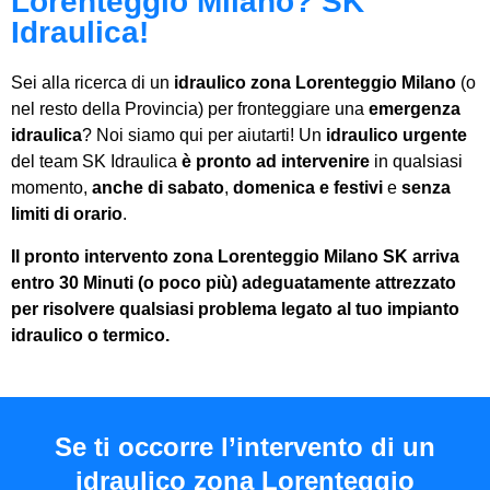
Lorenteggio Milano? SK
Idraulica!
Sei alla ricerca di un
idraulico zona Lorenteggio Milano
(o
nel resto della Provincia) per fronteggiare una
emergenza
idraulica
? Noi siamo qui per aiutarti! Un
idraulico urgente
del team SK Idraulica
è pronto ad intervenire
in qualsiasi
momento,
anche di sabato
,
domenica e festivi
e
senza
limiti di orario
.
Il
pronto intervento zona Lorenteggio Milano
SK arriva
entro
30 Minuti
(o poco più) adeguatamente attrezzato
per risolvere qualsiasi problema legato al tuo impianto
idraulico o termico.
Se ti occorre l’intervento di un
idraulico zona Lorenteggio