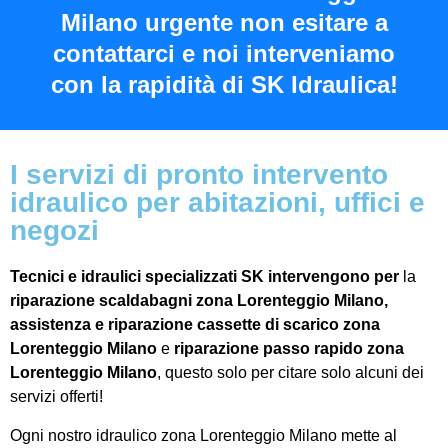
Milano urgente non esitare a
contattarci e noi interveniamo
con la rapidità di SK Idraulica!
I servizi di pronto intervento
idraulico per abitazioni, uffici e
negozi
Tecnici e
idraulici specializzati
SK
intervengono
per
la
riparazione scaldabagni zona Lorenteggio Milano,
assistenza e riparazione cassette di scarico zona
Lorenteggio Milano
e
riparazione passo rapido zona
Lorenteggio Milano
, questo solo per citare solo alcuni dei
servizi offerti!
Ogni nostro idraulico zona Lorenteggio Milano mette al